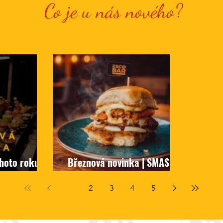
Co je u nás nového?
ohoto roku je
Březnová novinka | SMASH
001
1
2
3
4
5