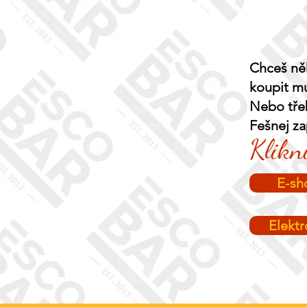
Chceš ně
koupit m
Nebo třeb
Fešnej z
Klikni
E-sh
Elekt