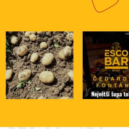
Největší šupa t
Z pole rovnou na talíř
tady, to chceš!