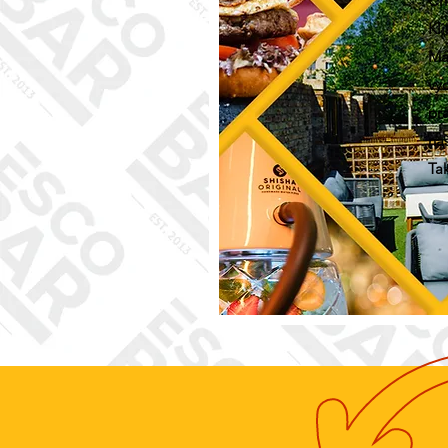
Ch
Kli
Máš
vy
prá
na
Ta