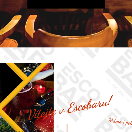
Vítejte v Escobaru!
Máme i pol