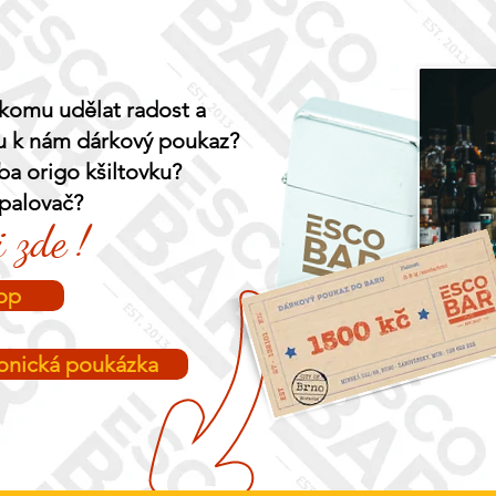
komu udělat radost a
u k nám dárkový poukaz?
a origo kšiltovku?
apalovač?
 zde !
op
ronická poukázka