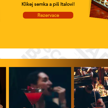
Klikej semka a piš Italovi!
Rezervace