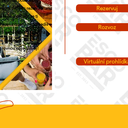
ceš u nás posedět?
Rezervuj
kej na tlačítko rezervací...
 hlad a nechce se ti
cházet z domu, nebo sedíš v
Rozvoz
ci a máš šílenou chuť na
še burgery?
k rovnou objednávej!
Virtuální prohlídk