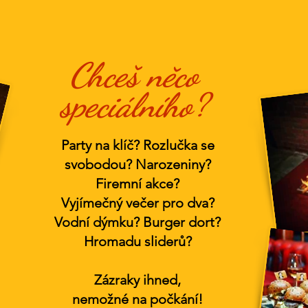
Chceš něco
speciálního?
Party na klíč? Rozlučka se
svobodou? Narozeniny?
Firemní akce?
Vyjímečný večer pro dva?
Vodní dýmku? Burger dort?
Hromadu sliderů?
Zázraky ihned,
nemožné na počkání!