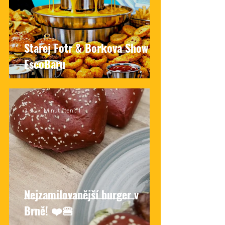
Starej Fotr & Borkova Show v
EscoBaru
3. 2.
Minut čtení: 1
Nejzamilovanější burger v
Brně! ❤️🍔