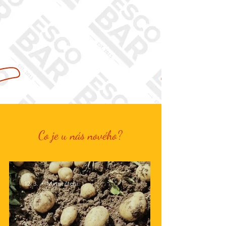
Rezervuj
Rozvoz
Virtuální prohlídka
Co je u nás nového?
12. 3.
Minut čtení: 1