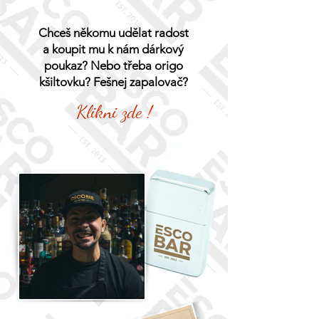
Chceš někomu udělat radost
a koupit mu k nám dárkový
poukaz? Nebo třeba origo
kšiltovku? Fešnej zapalovač?
Klikni zde !