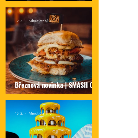
12. 3.
Minut čtení: 1
Březnová novinka | SMASH 001
15. 2.
Minut čtení: 0