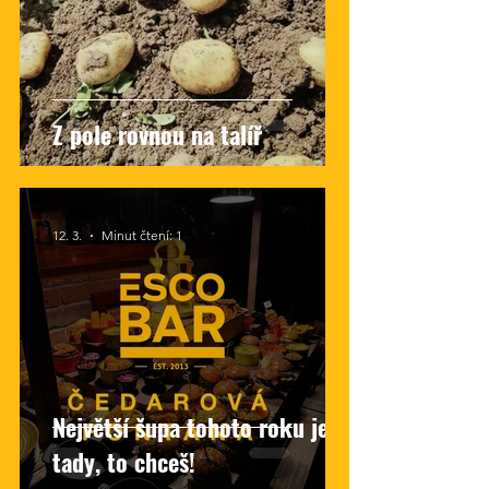
Z pole rovnou na talíř
12. 3.
Minut čtení: 1
Největší šupa tohoto roku je
tady, to chceš!