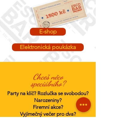
E-shop
Elektronická poukázka
Chceš něco
speciálního?
Party na klíč? Rozlučka se svobodou?
Narozeniny?
Firemní akce?
Vyjímečný večer pro dva?
Vodní dýmku? Burger dort?
Hromadu sliderů?