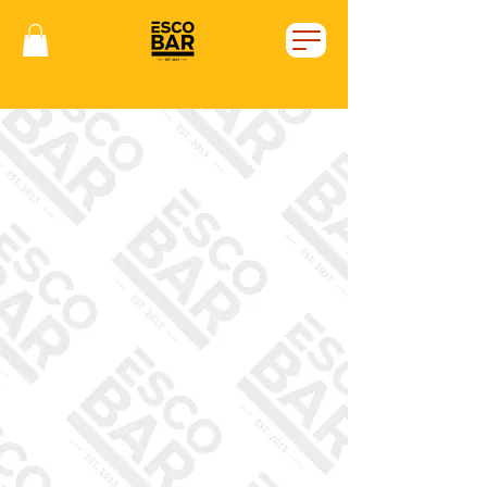
Vítejte v Escobaru!
Chceš u nás posedět?
Klikej na tlačítko rezervací...
Máš hlad a nechce se ti
vycházet z domu, nebo sedíš v
práci a máš šílenou chuť na
naše burgery?
Tak rovnou objednávej!