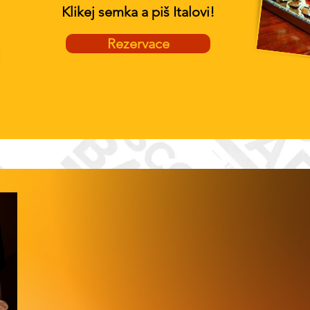
Klikej semka a piš Italovi!
Rezervace