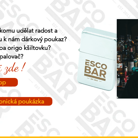
komu udělat radost a
u k nám dárkový poukaz?
a origo kšiltovku?
apalovač?
 zde !
op
ronická poukázka