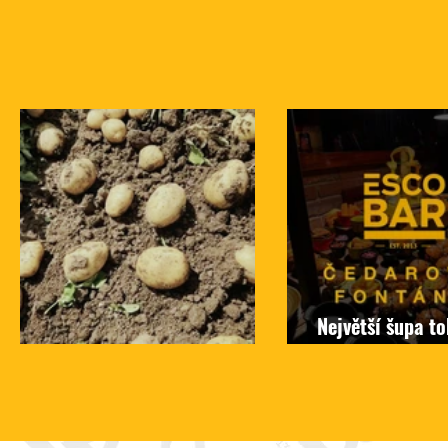
Největší šupa t
Z pole rovnou na talíř
tady, to chceš!