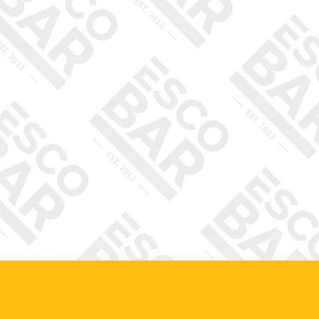
Ch
Kli
Máš
vy
prá
na
Ta