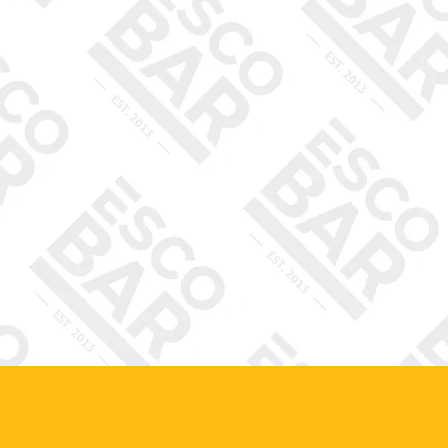
ceš u nás posedět?
Rezervuj
kej na tlačítko rezervací...
 hlad a nechce se ti
cházet z domu, nebo sedíš v
Rozvoz
ci a máš šílenou chuť na
še burgery?
k rovnou objednávej!
Virtuální prohlídk