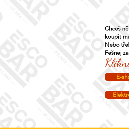
Chceš ně
koupit m
Nebo třeb
Fešnej z
Klikni
E-sh
Elekt