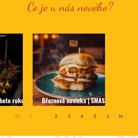
Co je u nás nového?
ohoto roku je
Březnová novinka | SMASH
001
1
2
3
4
5