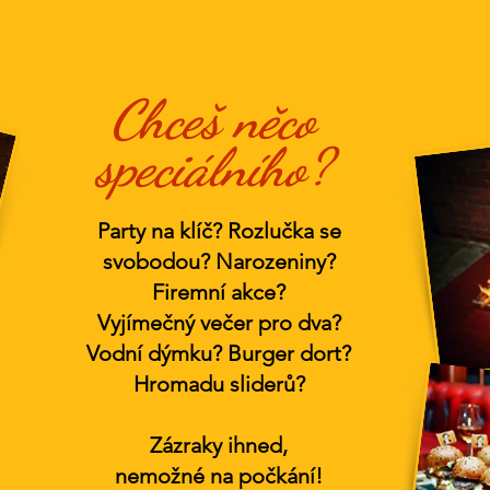
Chceš něco
speciálního?
Party na klíč? Rozlučka se
svobodou? Narozeniny?
Firemní akce?
Vyjímečný večer pro dva?
Vodní dýmku? Burger dort?
Hromadu sliderů?
Zázraky ihned,
nemožné na počkání!