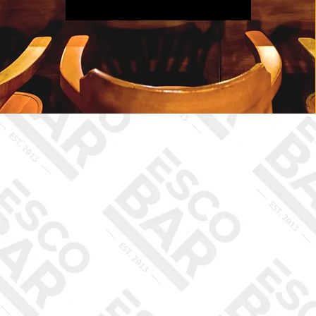
Vítejte v Escobaru!
Máme i pol