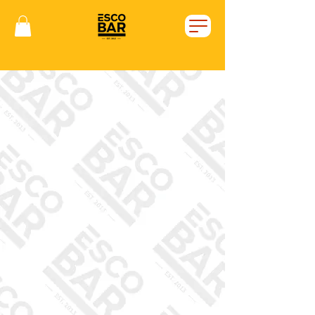
Vítejte v Escobaru!
Chceš u nás posedět?
Klikej na tlačítko rezervací...
Máš hlad a nechce se ti
vycházet z domu, nebo sedíš v
práci a máš šílenou chuť na
naše burgery?
Tak rovnou objednávej!