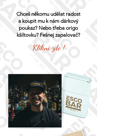
Chceš někomu udělat radost
a koupit mu k nám dárkový
poukaz? Nebo třeba origo
kšiltovku? Fešnej zapalovač?
Klikni zde !