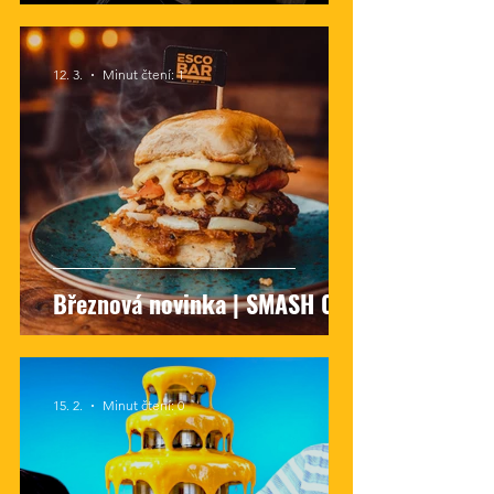
12. 3.
Minut čtení: 1
Březnová novinka | SMASH 001
15. 2.
Minut čtení: 0