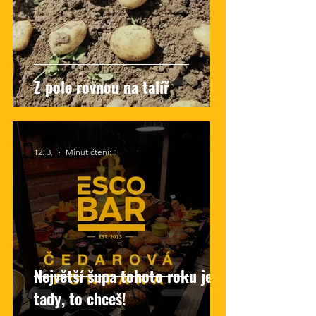
Z pole rovnou na talíř
12. 3.
Minut čtení: 1
Největší šupa tohoto roku je
tady, to chceš!