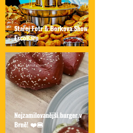
Starej Fotr & Borkova Show v
EscoBaru
3. 2.
Minut čtení: 1
Nejzamilovanější burger v
Brně! ❤️🍔