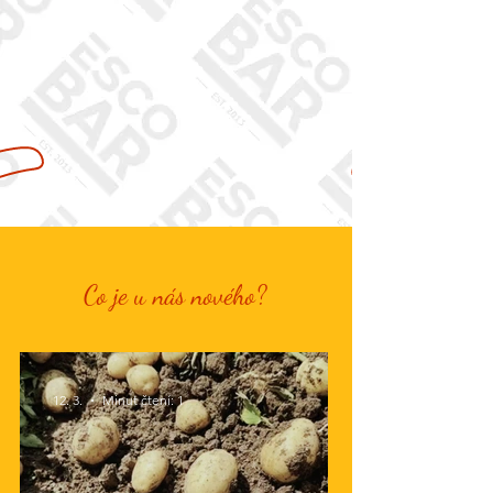
Rezervuj
Rozvoz
Virtuální prohlídka
Co je u nás nového?
12. 3.
Minut čtení: 1