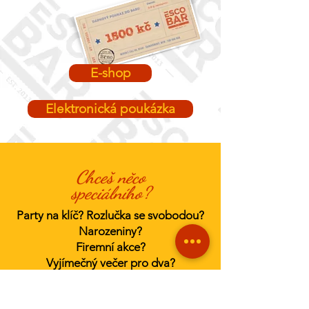
E-shop
Elektronická poukázka
Chceš něco
speciálního?
Party na klíč? Rozlučka se svobodou?
Narozeniny?
Firemní akce?
Vyjímečný večer pro dva?
Vodní dýmku? Burger dort?
Hromadu sliderů?