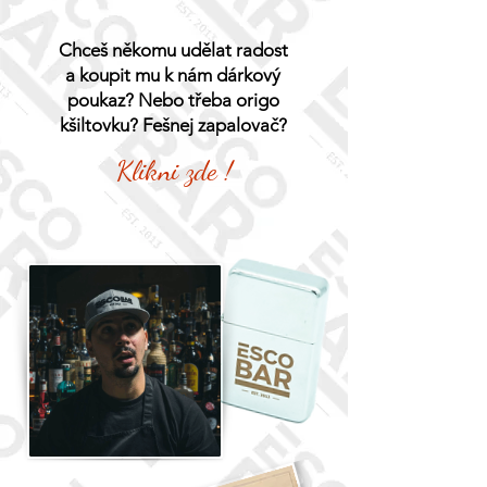
Chceš někomu udělat radost
a koupit mu k nám dárkový
poukaz? Nebo třeba origo
kšiltovku? Fešnej zapalovač?
Klikni zde !