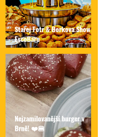
Starej Fotr & Borkova Show v
EscoBaru
3. 2.
Minut čtení: 1
Nejzamilovanější burger v
Brně! ❤️🍔