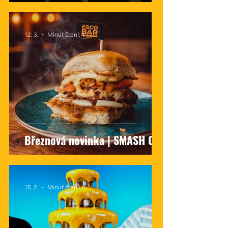
12. 3.
Minut čtení: 1
Březnová novinka | SMASH 001
15. 2.
Minut čtení: 0