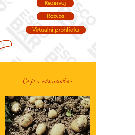
Rezervuj
Rozvoz
Virtuální prohlídka
Co je u nás nového?
12. 3.
Minut čtení: 1