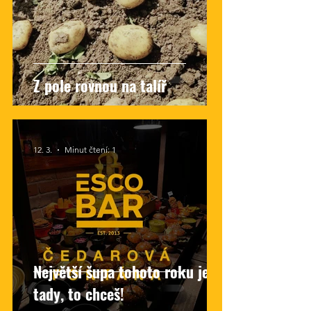
Z pole rovnou na talíř
12. 3.
Minut čtení: 1
Největší šupa tohoto roku je
tady, to chceš!