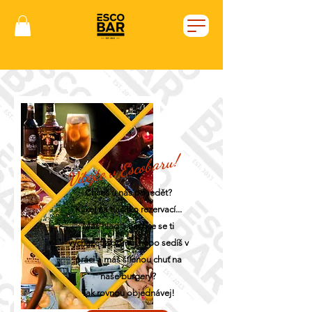
Vítejte v Escobaru!
Chceš u nás posedět?
Klikej na tlačítko rezervací...
Máš hlad a nechce se ti
vycházet z domu, nebo sedíš v
práci a máš šílenou chuť na
naše burgery?
Tak rovnou objednávej!