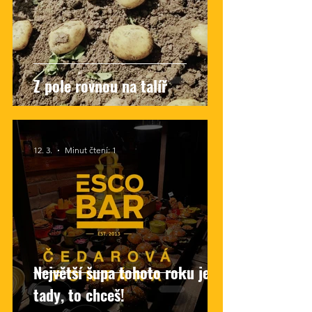
Z pole rovnou na talíř
12. 3.
Minut čtení: 1
Největší šupa tohoto roku je
tady, to chceš!