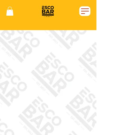
Vítejte v Escobaru!
Chceš u nás posedět?
Klikej na tlačítko rezervací...
Máš hlad a nechce se ti
vycházet z domu, nebo sedíš v
práci a máš šílenou chuť na
naše burgery?
Tak rovnou objednávej!