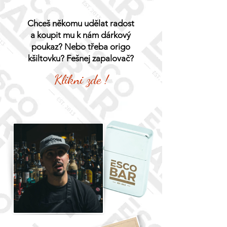
Chceš někomu udělat radost
a koupit mu k nám dárkový
poukaz? Nebo třeba origo
kšiltovku? Fešnej zapalovač?
Klikni zde !