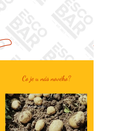
Rezervuj
Rozvoz
Virtuální prohlídka
Co je u nás nového?
12. 3.
Minut čtení: 1