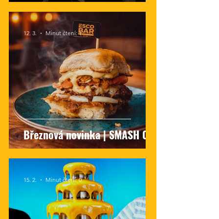
12. 3.
Minut čtení: 1
Březnová novinka | SMASH 001
15. 2.
Minut čtení: 0