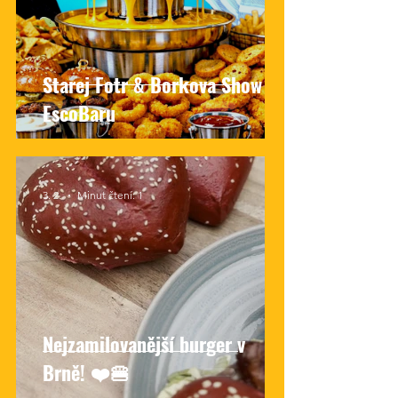
Starej Fotr & Borkova Show v
EscoBaru
3. 2.
Minut čtení: 1
Nejzamilovanější burger v
Brně! ❤️🍔